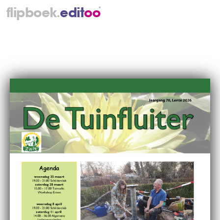
.
flipboek
e
d
i
t
o
o
®