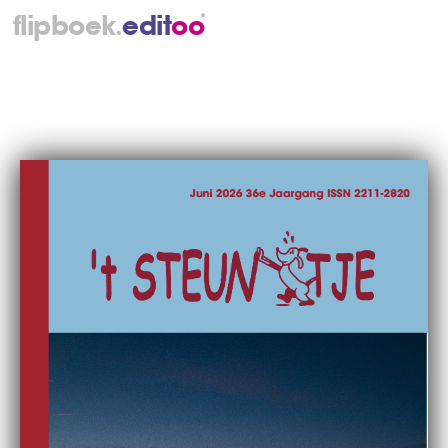
.
flipboek
e
d
i
t
o
o
®