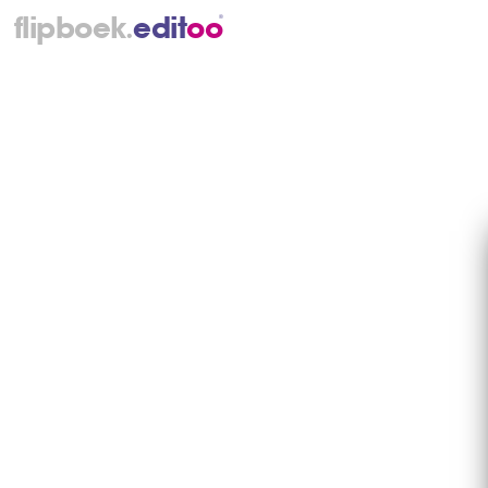
.
flipboek
e
d
i
t
o
o
®