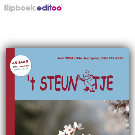
.
flipboek
e
d
i
t
o
o
®