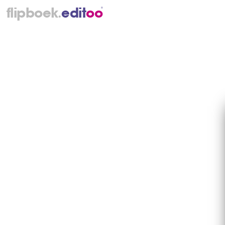
.
flipboek
e
d
i
t
o
o
®