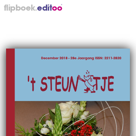
.
flipboek
e
d
i
t
o
o
®