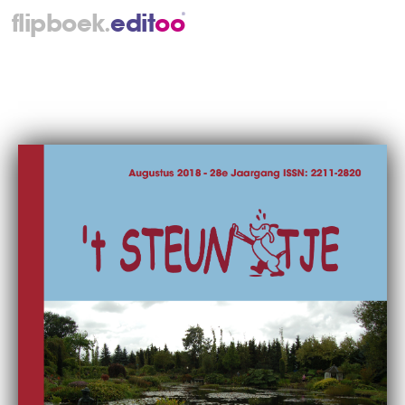
.
flipboek
e
d
i
t
o
o
®