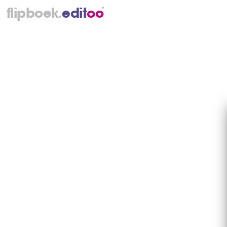
.
flipboek
e
d
i
t
o
o
®