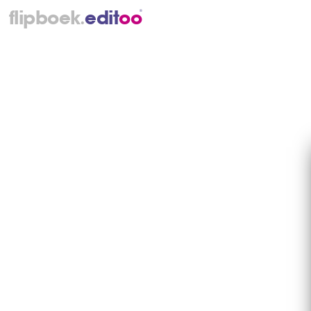
.
flipboek
e
d
i
t
o
o
®