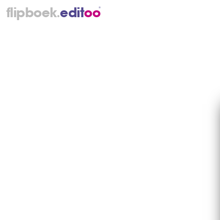
.
flipboek
e
d
i
t
o
o
®