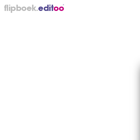
.
flipboek
e
d
i
t
o
o
®