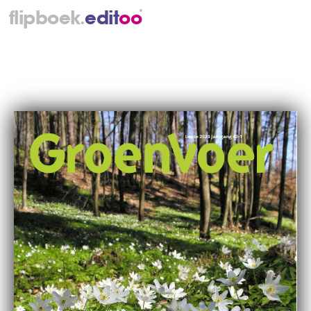
.
flipboek
e
d
i
t
o
o
®