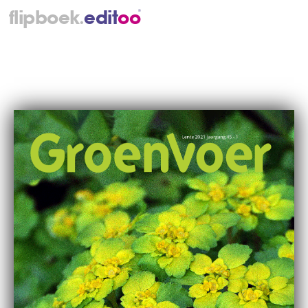
.
flipboek
e
d
i
t
o
o
®