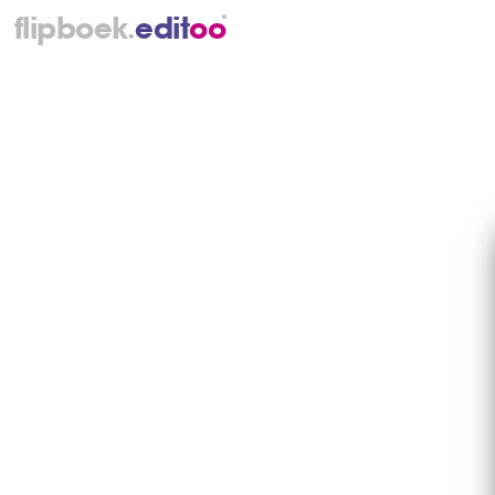
.
flipboek
e
d
i
t
o
o
®