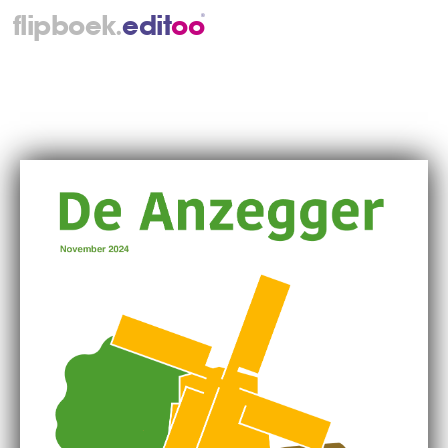
.
flipboek
e
d
i
t
o
o
®