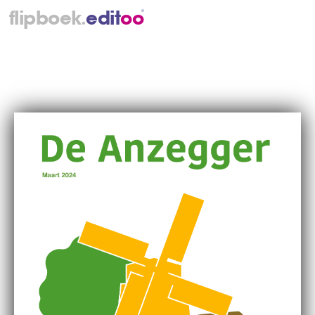
.
flipboek
e
d
i
t
o
o
®