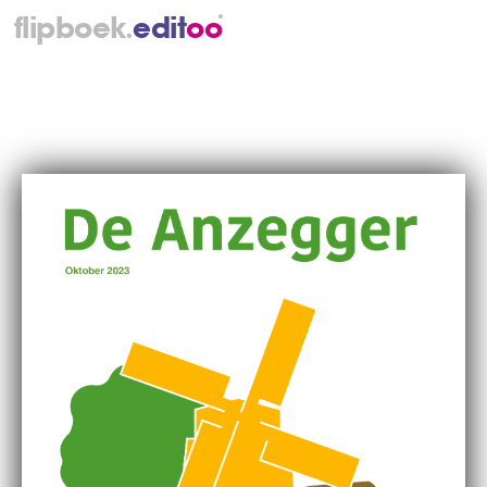
.
flipboek
e
d
i
t
o
o
®