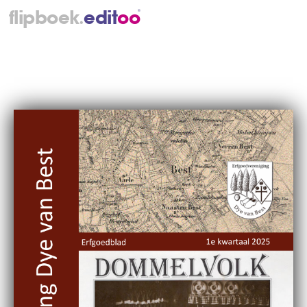
.
flipboek
e
d
i
t
o
o
®