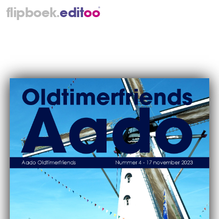
.
flipboek
e
d
i
t
o
o
®