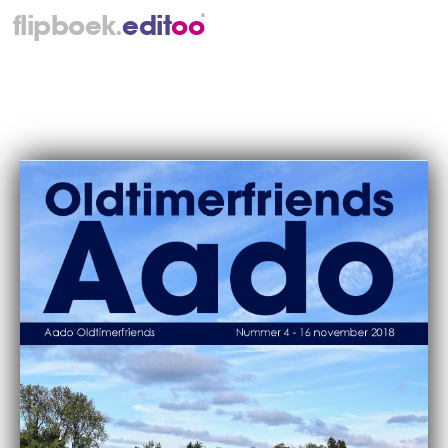
.
flipboek
e
d
i
t
o
o
®