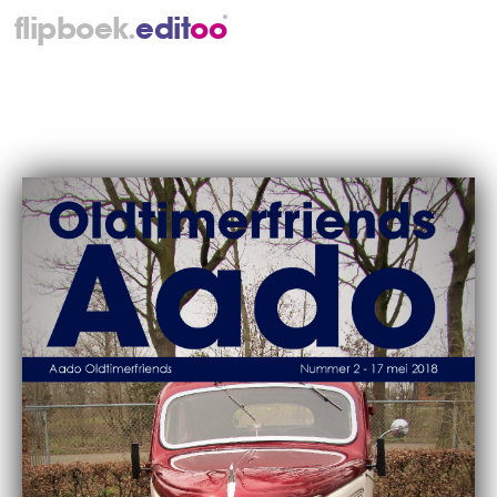
.
flipboek
e
d
i
t
o
o
®