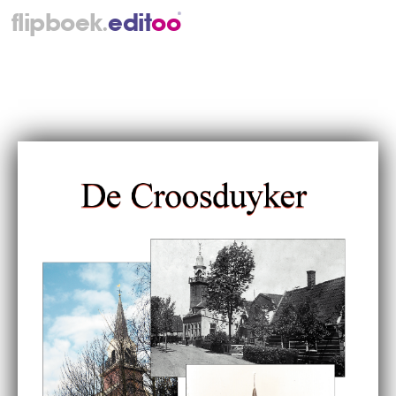
.
flipboek
e
d
i
t
o
o
®