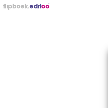
.
flipboek
e
d
i
t
o
o
®