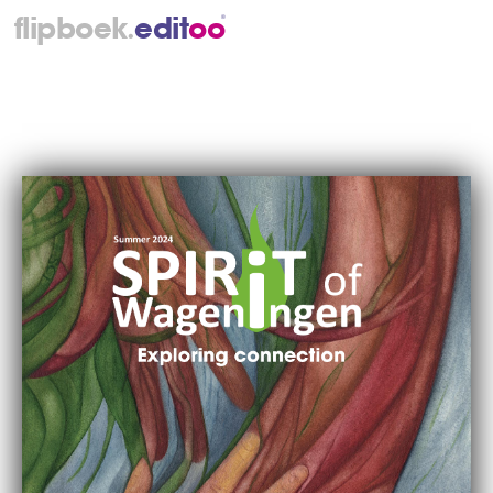
.
flipboek
e
d
i
t
o
o
®