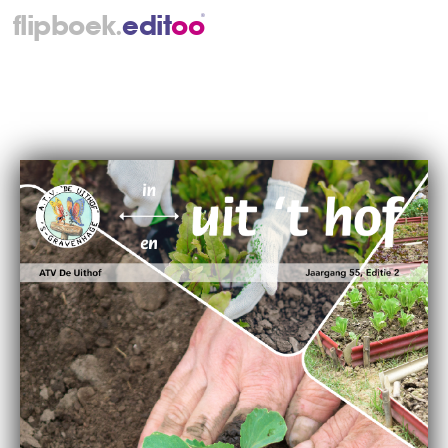
.
flipboek
e
d
i
t
o
o
®