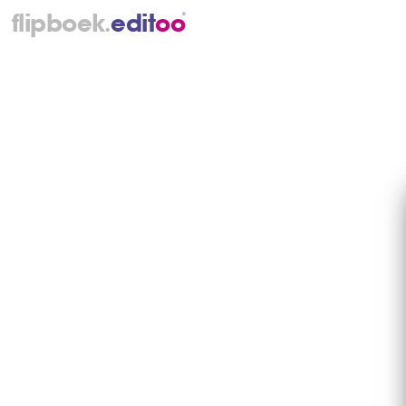
.
flipboek
e
d
i
t
o
o
®